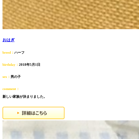
おはぎ
breed：
ハーフ
birthday：
2018年5月1日
sex：
男の子
comment：
新しい家族が決まりました。