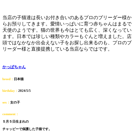
当店の子猫達は長いお付き合いのあるプロのブリーダー様か
らお預りしてきます。愛情いっぱいに育つ赤ちゃんはまるで
天使のようです。猫の世界も今はとても広く、深くなってい
ます。日本では珍しい種類やカラーもぐんと増えました。店
頭ではなかなか出会えない子をお探し出来るのも、プロのブ
リーダー様と直接提携している当店ならではです。
かっぱちゃん
breed：
日本猫
birthday：
2024/5/5
sex：
女の子
comment：
５月５日生まれの
チャッピーで保護した子猫です。