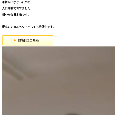
母親がいなかったので
人口哺乳で育てました。
穏やかな日本猫です。
現在レンタルペットとしても活躍中です。