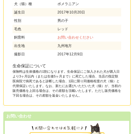
犬（猫）種
ポメラニアン
誕生日
2017年10月20日
性別
男の子
毛色
レッド
飼育料
お問い合わせください
出生地
九州地方
撮影日
2017年12月9日
生命保証について
保険料は生体価格の1割になります。生命保証にご加入された犬が購入日
より3ヶ月以内（または生後5ヶ月まで）に死亡した場合、当店の指定獣
医病院で病死であると診断した場合、1回に限り同価格程度の犬（猫）と
代替保証いたします。なお、新たにお選びいただいた犬（猫）が、当初の
販売価格を上回る場合は、その差額を頂戴いたします。ただし販売価格を
下回る場合は、その差額を返金いたしません。
お問い合わせ