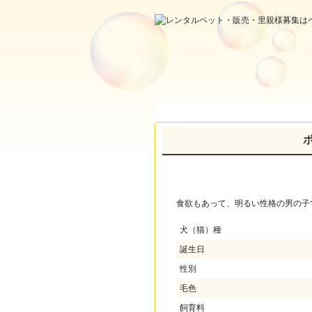
ポ
食欲もあって、明るい性格の男の子
犬（猫）種
誕生日
性別
毛色
飼育料