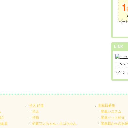
LINK
ペット
ペット
仔犬 仔猫
里親様募集
ム
仔犬
里親システム
紹介
仔猫
里親ペット紹介
料金表
卒業ワンちゃん・ネコちゃん
里親様からのお