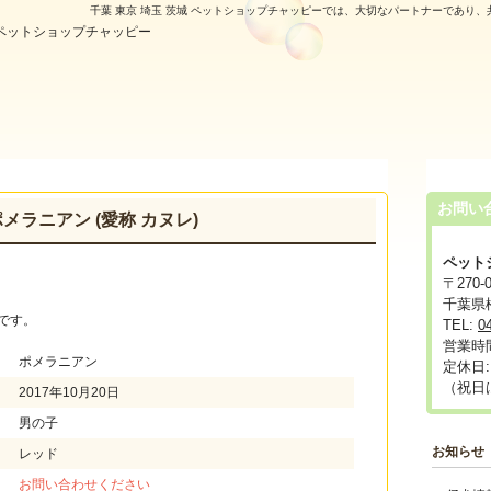
千葉 東京 埼玉 茨城 ペットショップチャッピーでは、大切なパートナーであり
お問い
メラニアン (愛称 カヌレ)
ペット
〒270-0
千葉県松
です。
TEL:
0
営業時間
ポメラニアン
定休日
（祝日
2017年10月20日
男の子
お知らせ
レッド
お問い合わせください