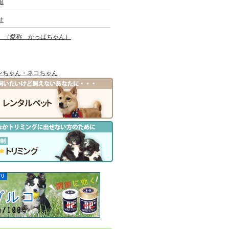
報
せ
 （愛称 かっぱちゃん）